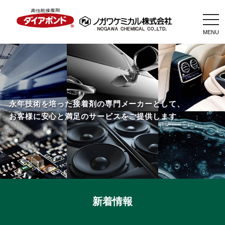
togg
navi
永年技術を培った接着剤の専門メーカーとして、
お客様に安心と満足のサービスをご提供します
新着情報